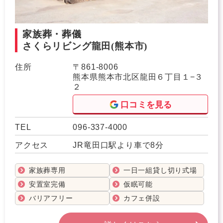
家族葬・葬儀
さくらリビング龍田
(熊本市)
住所
〒861-8006
熊本県熊本市北区龍田６丁目１−３
２
口コミを見る
TEL
096-337-4000
アクセス
JR竜田口駅より車で8分
家族葬専用
一日一組貸し切り式場
安置室完備
仮眠可能
バリアフリー
カフェ併設