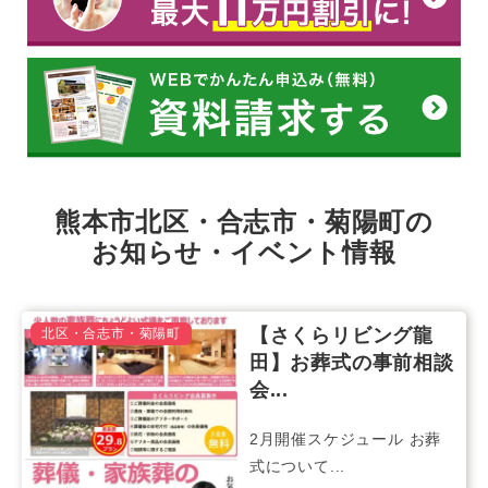
熊本市北区・合志市・菊陽町
の
お知らせ・イベント情報
【さくらリビング龍
北区・合志市・菊陽町
田】お葬式の事前相談
会...
2月開催スケジュール お葬
式について...