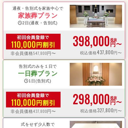
通夜・告別式を家族中心で
家族葬プラン
2日(通夜・告別式)
398,000
税抜
円〜
437,800
547,800
税込価格
円〜
非会員価格
円〜
告別式のみを１日で
一日葬プラン
1日(告別式)
298,000
税抜
円〜
327,800
437,800
税込価格
円〜
非会員価格
円〜
式をせず少人数で