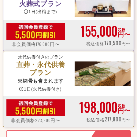
火葬式プラン
1日(出棺まで)
155,000
税抜
円〜
170,500
176,000
税込価格
円〜
非会員価格
円〜
永代供養付きのプラン
直葬・永代供養
プラン
※納骨も含まれます
1日(永代供養付き)
198,000
税抜
円〜
217,800
223,300
税込価格
円〜
非会員価格
円〜