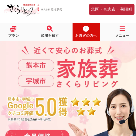
北区・合志市・菊陽町
HOME
>
斎場一覧
>
北区・合志市・菊陽町
プラン
式場を探す
お急ぎの方へ
メニュー