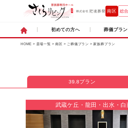
南区
総合
初めての方へ
葬儀プラン
HOME
>
斎場一覧
>
南区
>
ご葬儀プラン
>
家族葬プラン
39.8プラン
武蔵ケ丘・龍田・出水・白