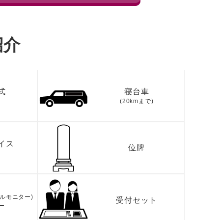
紹介
式
寝台車
(20kmまで)
イス
位牌
タルモニター)
受付セット
ー