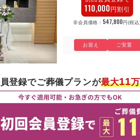
110,000
円割引
547,800
非会員価格：
円(税込
お迎え
ご安置
11
会員登録で
ご葬儀プランが
最大
万