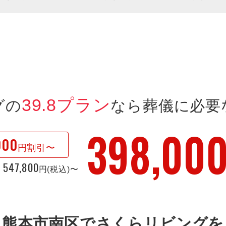
39.8プラン
グの
なら
葬儀に必要
398,00
000
円割引〜
547,800
格
円(税込)〜
熊本市南区で
さくらリビングを