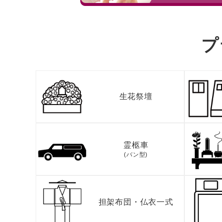
プ
生花祭壇
霊柩車
(バン型)
担架布団・
仏衣一式