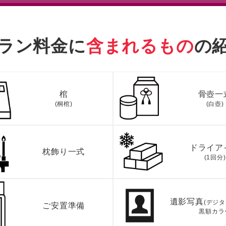
ラン料金に
含まれるもの
の
棺
骨壺一
(桐棺)
(白壺)
ドライア
枕飾り一式
(1回分)
遺影写真
(デジ
ご安置準備
黒額カラ