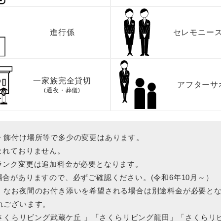
進行係
セレモニー
一家族
完全貸切
アフター
サ
(通夜・葬儀)
・飾付け場所等で多少の変更はあります。
まれておりません。
ランク変更は追加料金が必要となります。
合がありますので、必ずご確認ください。(令和6年10月～）
。なお夜間のお付き添いを希望される場合は別途料金が必要と
れございます。
「さくらリビング武蔵ケ丘 」「さくらリビング龍田」「さくら