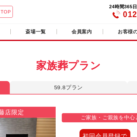
24時間36
TOP
012
斎場一覧
会員案内
お客様
家族葬プラン
59.8プラン
藤店限定
ご家族・ご親族を中心
初回会員登録で