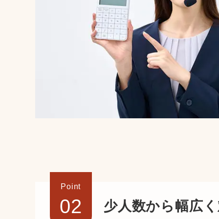
Point
02
少人数から幅広く