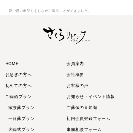
2025年9月
皆で思い出話しをしながら送ることができました。
2025年7月
2025年6月
2025年5月
2025年3月
2025年2月
2025年1月
2024年12月
HOME
会員案内
2024年11月
お急ぎの方へ
会社概要
2024年10月
初めての方へ
お客様の声
2024年9月
ご葬儀プラン
お知らせ・イベント情報
2024年7月
2024年6月
家族葬プラン
ご葬儀の豆知識
2024年5月
一日葬プラン
初回会員登録フォーム
2024年4月
火葬式プラン
事前相談フォーム
2024年2月