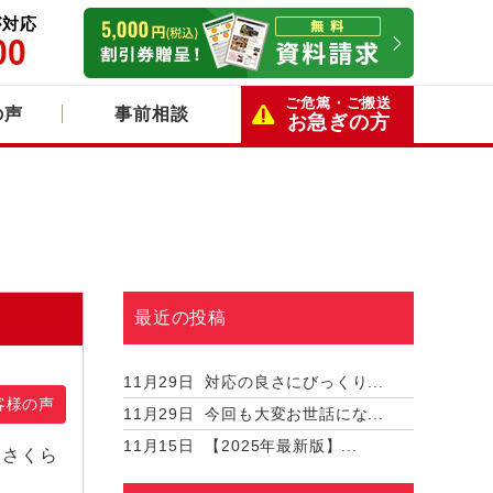
が対応
00
ご危篤・ご搬送
の声
事前相談
お急ぎの方
最近の投稿
11月29日
対応の良さにびっくり...
客様の声
11月29日
今回も大変お世話にな...
11月15日
【2025年最新版】...
 さくら