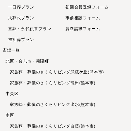
2024年5月
一日葬プラン
初回会員登録フォーム
2024年4月
火葬式プラン
事前相談フォーム
2024年2月
直葬・永代供養
プラン
資料請求フォーム
2024年1月
2023年12月
福祉葬プラン
2023年11月
斎場一覧
2023年10月
北区・合志市・菊陽町
2023年8月
2023年7月
家族葬・葬儀のさくらリビング武蔵ケ丘(熊本市)
2023年6月
家族葬・葬儀のさくらリビング龍田(熊本市)
2023年5月
中央区
2023年4月
家族葬・葬儀のさくらリビング出水(熊本市)
2023年3月
2023年2月
南区
2023年1月
家族葬・葬儀のさくらリビング白藤(熊本市)
2022年12月