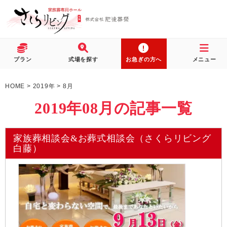
プラン
式場を探す
お急ぎの方へ
メニュー
HOME
>
2019年
>
8月
2019年08月の記事一覧
家族葬相談会&お葬式相談会（さくらリビング
白藤）