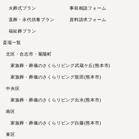
2024年4月
火葬式プラン
事前相談フォーム
2024年2月
直葬・永代供養
プラン
資料請求フォーム
2024年1月
2023年12月
福祉葬プラン
2023年11月
斎場一覧
2023年10月
北区・合志市・菊陽町
2023年8月
2023年7月
家族葬・葬儀のさくらリビング武蔵ケ丘(熊本市)
2023年6月
家族葬・葬儀のさくらリビング龍田(熊本市)
2023年5月
中央区
2023年4月
家族葬・葬儀のさくらリビング出水(熊本市)
2023年3月
2023年2月
南区
2023年1月
家族葬・葬儀のさくらリビング白藤(熊本市)
2022年12月
東区
2022年11月