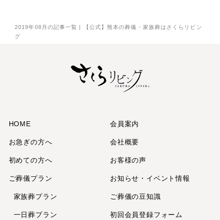
2025年11月
2025年9月
2019年08月の記事一覧 | 【公式】熊本の葬儀・家族葬はさくらリビン
グ
2025年7月
2025年6月
2025年5月
2025年3月
2025年2月
2025年1月
2024年12月
HOME
会員案内
2024年11月
お急ぎの方へ
会社概要
2024年10月
初めての方へ
お客様の声
2024年9月
ご葬儀プラン
お知らせ・イベント情報
2024年7月
2024年6月
家族葬プラン
ご葬儀の豆知識
2024年5月
一日葬プラン
初回会員登録フォーム