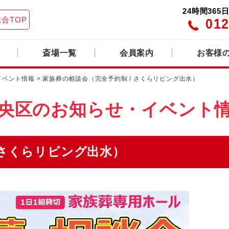
24時間36
総合TOP
012
斎場一覧
会員案内
お客様
イベント情報
>
家族葬の相談会（完全予約制 / さくらリビング出水）
央区の
お知らせ・イベント
 さくらリビング出水）