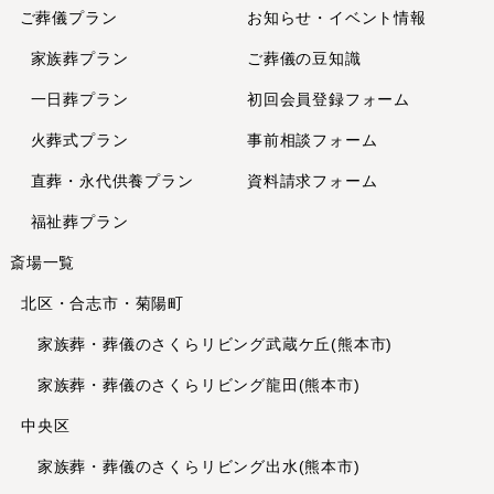
ご葬儀プラン
お知らせ・イベント情報
2024年7月
2024年6月
家族葬プラン
ご葬儀の豆知識
2024年5月
一日葬プラン
初回会員登録フォーム
2024年4月
火葬式プラン
事前相談フォーム
2024年2月
直葬・永代供養
プラン
資料請求フォーム
2024年1月
2023年12月
福祉葬プラン
2023年11月
斎場一覧
2023年10月
北区・合志市・菊陽町
2023年8月
2023年7月
家族葬・葬儀のさくらリビング武蔵ケ丘(熊本市)
2023年6月
家族葬・葬儀のさくらリビング龍田(熊本市)
2023年5月
中央区
2023年4月
家族葬・葬儀のさくらリビング出水(熊本市)
2023年3月