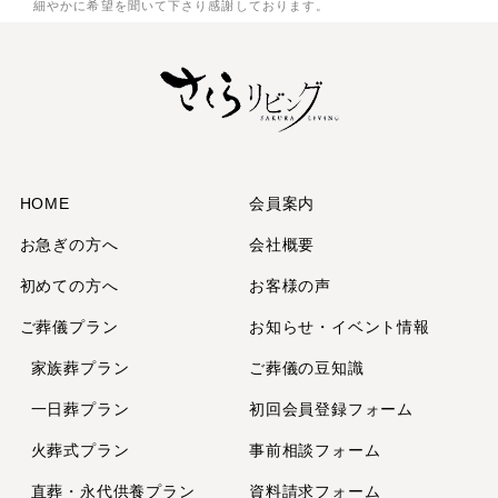
細やかに希望を聞いて下さり感謝しております。
2025年7月
2025年6月
2025年5月
2025年3月
2025年2月
2025年1月
2024年12月
HOME
会員案内
2024年11月
お急ぎの方へ
会社概要
2024年10月
初めての方へ
お客様の声
2024年9月
ご葬儀プラン
お知らせ・イベント情報
2024年7月
2024年6月
家族葬プラン
ご葬儀の豆知識
2024年5月
一日葬プラン
初回会員登録フォーム
2024年4月
火葬式プラン
事前相談フォーム
2024年2月
直葬・永代供養
プラン
資料請求フォーム
2024年1月