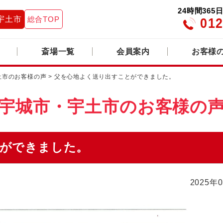
24時間36
宇土市
総合TOP
012
斎場一覧
会員案内
お客様
土市のお客様の声
>
父を心地よく送り出すことができました。
宇城市・宇土市の
お客様の
ができました。
2025年