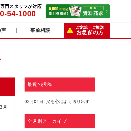
5日専門スタッフが対応
0-54-1000
ご危篤・ご搬送
の声
事前相談
お急ぎの方
声
最近の投稿
03月04日
父を心地よく送り出す...
03月
全月別アーカイブ