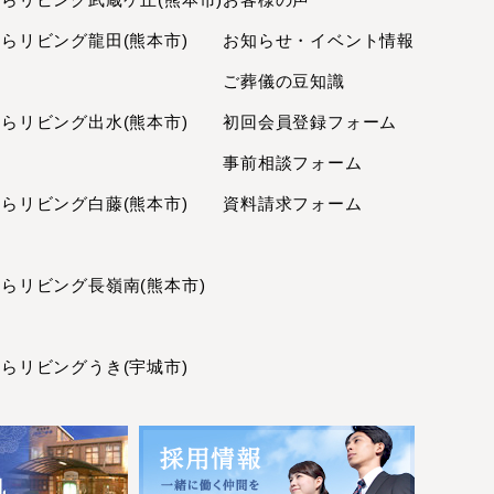
2023年6月
リビング龍田(熊本市)
お知らせ・イベント情報
2023年5月
ご葬儀の豆知識
2023年4月
リビング出水(熊本市)
初回会員登録フォーム
2023年3月
2023年2月
事前相談フォーム
2023年1月
リビング白藤(熊本市)
資料請求フォーム
2022年12月
2022年11月
リビング長嶺南(熊本市)
2022年10月
2022年9月
2022年8月
リビングうき(宇城市)
2022年7月
2022年6月
2022年5月
2022年4月