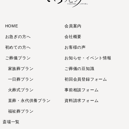
2025年3月
2025年2月
2025年1月
2024年12月
HOME
会員案内
2024年11月
お急ぎの方へ
会社概要
2024年10月
初めての方へ
お客様の声
2024年9月
ご葬儀プラン
お知らせ・イベント情報
2024年7月
2024年6月
家族葬プラン
ご葬儀の豆知識
2024年5月
一日葬プラン
初回会員登録フォーム
2024年4月
火葬式プラン
事前相談フォーム
2024年2月
直葬・永代供養
プラン
資料請求フォーム
2024年1月
2023年12月
福祉葬プラン
2023年11月
斎場一覧
2023年10月