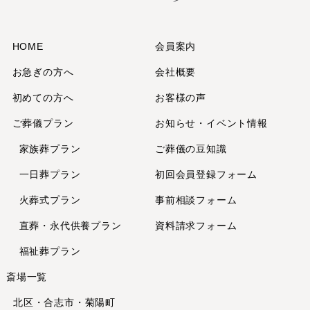
2025年2月
2025年1月
2024年12月
HOME
会員案内
2024年11月
お急ぎの方へ
会社概要
2024年10月
初めての方へ
お客様の声
2024年9月
ご葬儀プラン
お知らせ・イベント情報
2024年7月
2024年6月
家族葬プラン
ご葬儀の豆知識
2024年5月
一日葬プラン
初回会員登録フォーム
2024年4月
火葬式プラン
事前相談フォーム
2024年2月
直葬・永代供養
プラン
資料請求フォーム
2024年1月
2023年12月
福祉葬プラン
2023年11月
斎場一覧
2023年10月
北区・合志市・菊陽町
2023年8月